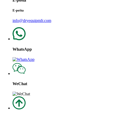
E-pošta
E-pošta
info@dryequipmfr.com
WhatsApp
WeChat