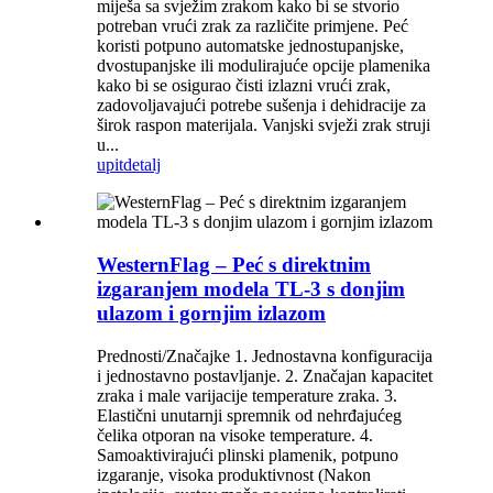
miješa sa svježim zrakom kako bi se stvorio
potreban vrući zrak za različite primjene. Peć
koristi potpuno automatske jednostupanjske,
dvostupanjske ili modulirajuće opcije plamenika
kako bi se osigurao čisti izlazni vrući zrak,
zadovoljavajući potrebe sušenja i dehidracije za
širok raspon materijala. Vanjski svježi zrak struji
u...
upit
detalj
WesternFlag – Peć s direktnim
izgaranjem modela TL-3 s donjim
ulazom i gornjim izlazom
Prednosti/Značajke 1. Jednostavna konfiguracija
i jednostavno postavljanje. 2. Značajan kapacitet
zraka i male varijacije temperature zraka. 3.
Elastični unutarnji spremnik od nehrđajućeg
čelika otporan na visoke temperature. 4.
Samoaktivirajući plinski plamenik, potpuno
izgaranje, visoka produktivnost (Nakon