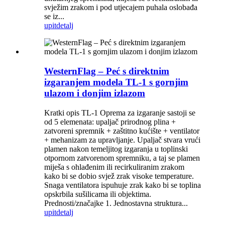
svježim zrakom i pod utjecajem puhala oslobađa
se iz...
upit
detalj
WesternFlag – Peć s direktnim
izgaranjem modela TL-1 s gornjim
ulazom i donjim izlazom
Kratki opis TL-1 Oprema za izgaranje sastoji se
od 5 elemenata: upaljač prirodnog plina +
zatvoreni spremnik + zaštitno kućište + ventilator
+ mehanizam za upravljanje. Upaljač stvara vrući
plamen nakon temeljitog izgaranja u toplinski
otpornom zatvorenom spremniku, a taj se plamen
miješa s ohlađenim ili recirkuliranim zrakom
kako bi se dobio svjež zrak visoke temperature.
Snaga ventilatora ispuhuje zrak kako bi se toplina
opskrbila sušilicama ili objektima.
Prednosti/značajke 1. Jednostavna struktura...
upit
detalj