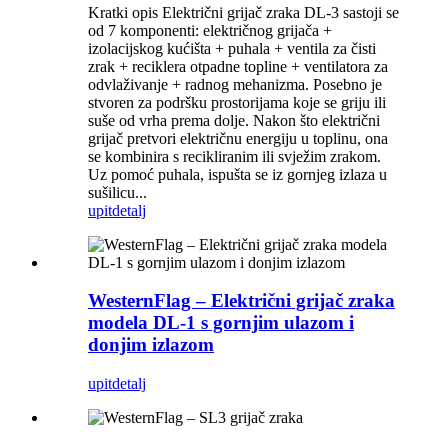
Kratki opis Električni grijač zraka DL-3 sastoji se
od 7 komponenti: električnog grijača +
izolacijskog kućišta + puhala + ventila za čisti
zrak + reciklera otpadne topline + ventilatora za
odvlaživanje + radnog mehanizma. Posebno je
stvoren za podršku prostorijama koje se griju ili
suše od vrha prema dolje. Nakon što električni
grijač pretvori električnu energiju u toplinu, ona
se kombinira s recikliranim ili svježim zrakom.
Uz pomoć puhala, ispušta se iz gornjeg izlaza u
sušilicu...
upit
detalj
WesternFlag – Električni grijač zraka
modela DL-1 s gornjim ulazom i
donjim izlazom
upit
detalj