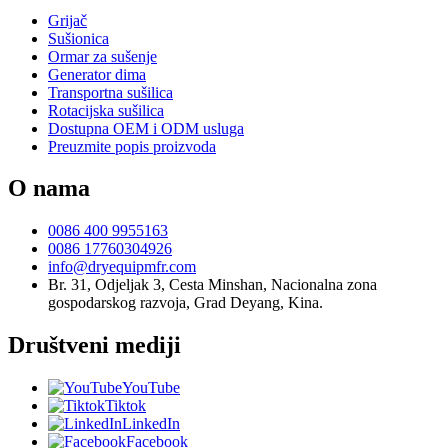
Grijač
Sušionica
Ormar za sušenje
Generator dima
Transportna sušilica
Rotacijska sušilica
Dostupna OEM i ODM usluga
Preuzmite popis proizvoda
O nama
0086 400 9955163
0086 17760304926
info@dryequipmfr.com
Br. 31, Odjeljak 3, Cesta Minshan, Nacionalna zona
gospodarskog razvoja, Grad Deyang, Kina.
Društveni mediji
YouTube
Tiktok
LinkedIn
Facebook