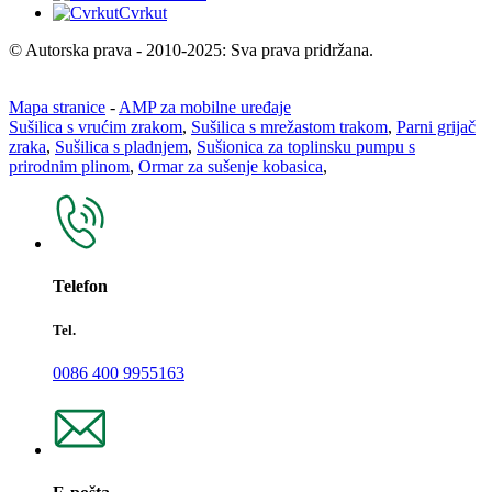
Cvrkut
© Autorska prava - 2010-2025: Sva prava pridržana.
Mapa stranice
-
AMP za mobilne uređaje
Sušilica s vrućim zrakom
,
Sušilica s mrežastom trakom
,
Parni grijač
zraka
,
Sušilica s pladnjem
,
Sušionica za toplinsku pumpu s
prirodnim plinom
,
Ormar za sušenje kobasica
,
Telefon
Tel.
0086 400 9955163