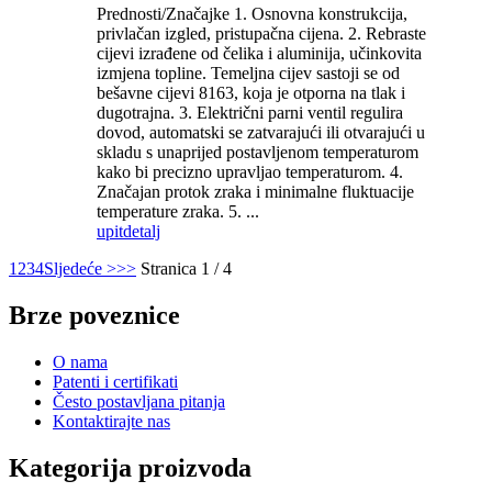
Prednosti/Značajke 1. Osnovna konstrukcija,
privlačan izgled, pristupačna cijena. 2. Rebraste
cijevi izrađene od čelika i aluminija, učinkovita
izmjena topline. Temeljna cijev sastoji se od
bešavne cijevi 8163, koja je otporna na tlak i
dugotrajna. 3. Električni parni ventil regulira
dovod, automatski se zatvarajući ili otvarajući u
skladu s unaprijed postavljenom temperaturom
kako bi precizno upravljao temperaturom. 4.
Značajan protok zraka i minimalne fluktuacije
temperature zraka. 5. ...
upit
detalj
1
2
3
4
Sljedeće >
>>
Stranica 1 / 4
Brze poveznice
O nama
Patenti i certifikati
Često postavljana pitanja
Kontaktirajte nas
Kategorija proizvoda