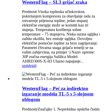
WesternFlag – SL3 grijač zraka
Prednosti Visoka toplinska učinkovitost,
pokretanjem kompresora za obavljanje rada za
ostvarenje prijenosa topline, jedan stupanj
električne energije može se koristiti kao tri
stupnja. Temperatura korištenja sobne
temperature – 75 stupnjeva. Niska razina ugljika i
zaštita okoliša, bez emisije ugljika. Dovoljno
električne pomoćne topline za brzo zagrijavanje.
Parametri (Stvarna snaga grijača temelji se na
vašim zahtjevima, na primjer :) Naziv opreme:
30P zračna energija Sušilica Model:
AHRD300S-X-HJ Ulazno napajanje...
upit
detalj
WesternFlag – Peć za indirektno
izgaranje modela TL-5 s 5-slojnom
oblogom
Prednosti/Značajke 1. Neprekidna opskrba čistim