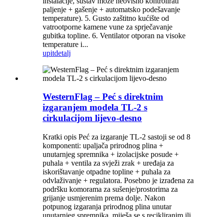
instalacije, sustav može neovisno kontrolirati
paljenje + gašenje + automatsko podešavanje
temperature). 5. Gusto zaštitno kućište od
vatrootporne kamene vune za sprječavanje
gubitka topline. 6. Ventilator otporan na visoke
temperature i...
upit
detalj
WesternFlag – Peć s direktnim
izgaranjem modela TL-2 s
cirkulacijom lijevo-desno
Kratki opis Peć za izgaranje TL-2 sastoji se od 8
komponenti: upaljača prirodnog plina +
unutarnjeg spremnika + izolacijske posude +
puhala + ventila za svježi zrak + uređaja za
iskorištavanje otpadne topline + puhala za
odvlaživanje + regulatora. Posebno je izrađena za
podršku komorama za sušenje/prostorima za
grijanje usmjerenim prema dolje. Nakon
potpunog izgaranja prirodnog plina unutar
unutarnjeg spremnika, miješa se s recikliranim ili