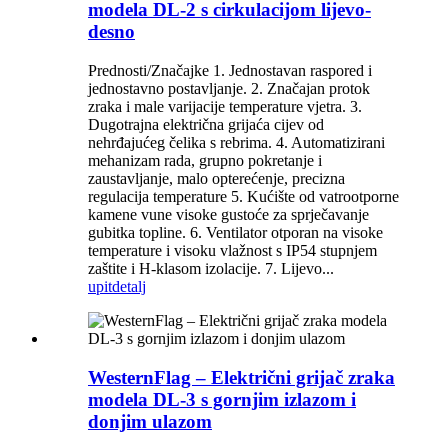
modela DL-2 s cirkulacijom lijevo-
desno
Prednosti/Značajke 1. Jednostavan raspored i
jednostavno postavljanje. 2. Značajan protok
zraka i male varijacije temperature vjetra. 3.
Dugotrajna električna grijaća cijev od
nehrđajućeg čelika s rebrima. 4. Automatizirani
mehanizam rada, grupno pokretanje i
zaustavljanje, malo opterećenje, precizna
regulacija temperature 5. Kućište od vatrootporne
kamene vune visoke gustoće za sprječavanje
gubitka topline. 6. Ventilator otporan na visoke
temperature i visoku vlažnost s IP54 stupnjem
zaštite i H-klasom izolacije. 7. Lijevo...
upit
detalj
WesternFlag – Električni grijač zraka
modela DL-3 s gornjim izlazom i
donjim ulazom