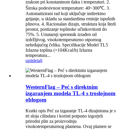
zrakom pri konstantnom tlaku i temperaturi. 2.
Široka podesivnost temperature: 40~300℃. 3.
Automatizirani rad koji uključuje indirektno
grijanje, u skladu sa standardima emisije ispušnih
plinova. 4. Racionalan dizajn, struktura koja štedi
prostor, postizanje toplinske učinkovitosti do
75%. 5. Unutarnji spremnik izrađen od
izdržljivog, visokotemperaturno otpornog
nehrđajućeg čelika. Specifikacije Model TL5
Izlazna toplina (×104Kcal/h) Izlazna
temperatura...
upit
detalj
WesternFlag – Peć s direktnim
izgaranjem modela TL-4 s troslojnom
oblogom
Kratki opis Peć za izgaranje TL-4 dizajnirana je s
tri sloja cilindara i koristi potpuno izgorjeli
prirodni plin za proizvodnju
visokotemperaturnog plamena. Ovaj plamen se