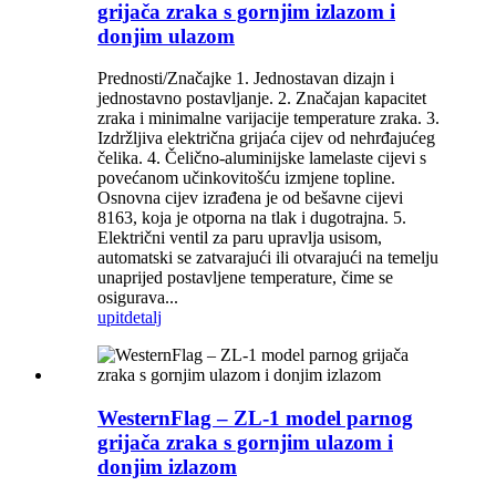
grijača zraka s gornjim izlazom i
donjim ulazom
Prednosti/Značajke 1. Jednostavan dizajn i
jednostavno postavljanje. 2. Značajan kapacitet
zraka i minimalne varijacije temperature zraka. 3.
Izdržljiva električna grijaća cijev od nehrđajućeg
čelika. 4. Čelično-aluminijske lamelaste cijevi s
povećanom učinkovitošću izmjene topline.
Osnovna cijev izrađena je od bešavne cijevi
8163, koja je otporna na tlak i dugotrajna. 5.
Električni ventil za paru upravlja usisom,
automatski se zatvarajući ili otvarajući na temelju
unaprijed postavljene temperature, čime se
osigurava...
upit
detalj
WesternFlag – ZL-1 model parnog
grijača zraka s gornjim ulazom i
donjim izlazom