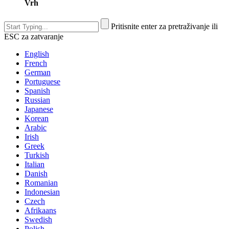
Vrh
Pritisnite enter za pretraživanje ili
ESC za zatvaranje
English
French
German
Portuguese
Spanish
Russian
Japanese
Korean
Arabic
Irish
Greek
Turkish
Italian
Danish
Romanian
Indonesian
Czech
Afrikaans
Swedish
Polish