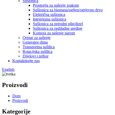
Sušionica
Prostorija za sušenje zrakom
Sušionica za biomasu/ugljen/ogrjevno drvo
Električna sušionica
Integrirana sušionica
Sušionica za prirodni plin/dizel
Sušionica za rashladne uređaje
Komora za sušenje parom
Ormar za sušenje
Generator dima
Transportna sušilica
Rotacijska sušilica
Dijelovi i pribor
Kontaktirajte nas
English
Proizvodi
Dom
Proizvodi
Kategorije