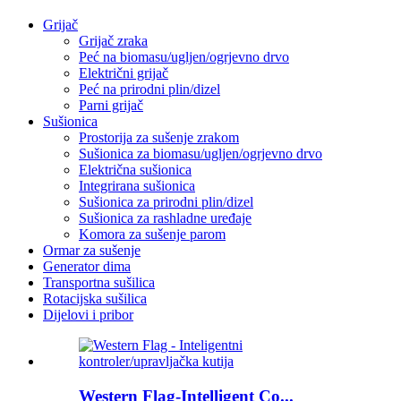
Grijač
Grijač zraka
Peć na biomasu/ugljen/ogrjevno drvo
Električni grijač
Peć na prirodni plin/dizel
Parni grijač
Sušionica
Prostorija za sušenje zrakom
Sušionica za biomasu/ugljen/ogrjevno drvo
Električna sušionica
Integrirana sušionica
Sušionica za prirodni plin/dizel
Sušionica za rashladne uređaje
Komora za sušenje parom
Ormar za sušenje
Generator dima
Transportna sušilica
Rotacijska sušilica
Dijelovi i pribor
Western Flag-Intelligent Co...