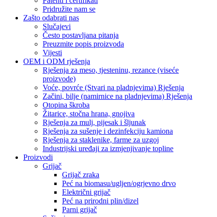
Patenti i certifikati
Pridružite nam se
Zašto odabrati nas
Slučajevi
Često postavljana pitanja
Preuzmite popis proizvoda
Vijesti
OEM i ODM rješenja
Rješenja za meso, tjesteninu, rezance (viseće
proizvode)
Voće, povrće (Stvari na pladnjevima) Rješenja
Začini, bilje (namirnice na pladnjevima) Rješenja
Otopina škroba
Žitarice, stočna hrana, gnojiva
Rješenja za mulj, pijesak i šljunak
Rješenja za sušenje i dezinfekciju kamiona
Rješenja za staklenike, farme za uzgoj
Industrijski uređaji za izmjenjivanje topline
Proizvodi
Grijač
Grijač zraka
Peć na biomasu/ugljen/ogrjevno drvo
Električni grijač
Peć na prirodni plin/dizel
Parni grijač