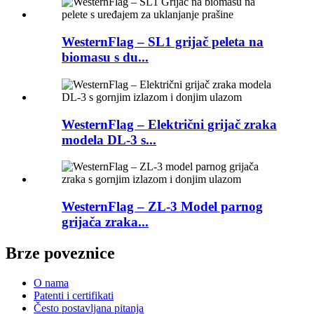
WesternFlag – SL1 grijač peleta na
biomasu s du...
WesternFlag – Električni grijač zraka
modela DL-3 s...
WesternFlag – ZL-3 Model parnog
grijača zraka...
Brze poveznice
O nama
Patenti i certifikati
Često postavljana pitanja