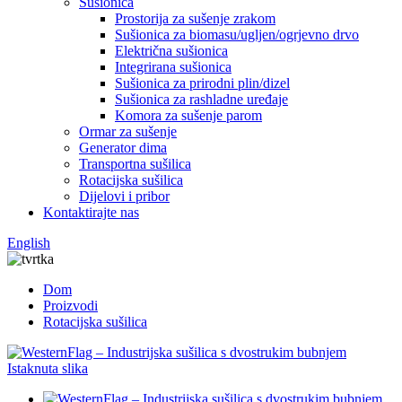
Sušionica
Prostorija za sušenje zrakom
Sušionica za biomasu/ugljen/ogrjevno drvo
Električna sušionica
Integrirana sušionica
Sušionica za prirodni plin/dizel
Sušionica za rashladne uređaje
Komora za sušenje parom
Ormar za sušenje
Generator dima
Transportna sušilica
Rotacijska sušilica
Dijelovi i pribor
Kontaktirajte nas
English
Dom
Proizvodi
Rotacijska sušilica