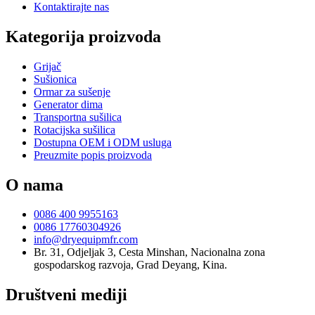
Kontaktirajte nas
Kategorija proizvoda
Grijač
Sušionica
Ormar za sušenje
Generator dima
Transportna sušilica
Rotacijska sušilica
Dostupna OEM i ODM usluga
Preuzmite popis proizvoda
O nama
0086 400 9955163
0086 17760304926
info@dryequipmfr.com
Br. 31, Odjeljak 3, Cesta Minshan, Nacionalna zona
gospodarskog razvoja, Grad Deyang, Kina.
Društveni mediji