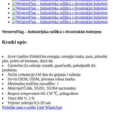
WesternFlag – Industrijska sušilica s dvostrukim bubnjem
Kratki opis:
Izvori topline:
Električna energija, energija zraka, para, prirodni
plin, peleti od biomase, dizel itd.
Upotreba:
Za sušenje zrnatih, grančastih, pahuljastih itd.
predmeta
Način cirkulacije:
Od dna do grijanja i sušenja
Servis:
OEM, ODM, privatna robna marka
Minimalna količina narudžbe:
1
Materijal:
Čelik, SS201, SS304 opcionalno
Raspon temperature:
60-130 ℃, prilagođeno
Vlast:
380 V, 3 N
Vrijeme sušenja:
0,5-20 sati
Pošaljite nam e-poštu
Upit
WhatsApp