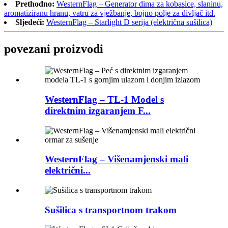
Prethodno:
WesternFlag – Generator dima za kobasice, slaninu,
aromatiziranu hranu, vatru za vježbanje, bojno polje za divljač itd.
Sljedeći:
WesternFlag – Starlight D serija (električna sušilica)
povezani proizvodi
WesternFlag – TL-1 Model s
direktnim izgaranjem F...
WesternFlag – Višenamjenski mali
električni...
Sušilica s transportnom trakom