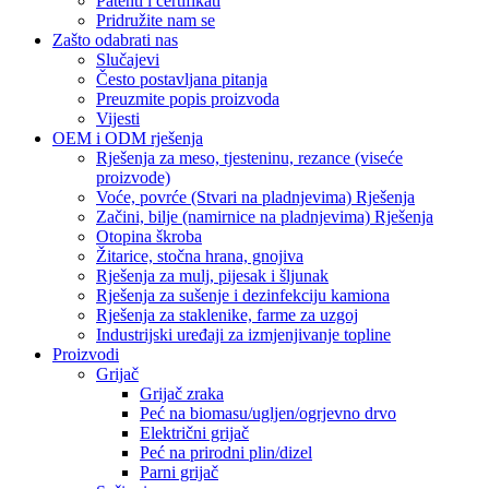
Patenti i certifikati
Pridružite nam se
Zašto odabrati nas
Slučajevi
Često postavljana pitanja
Preuzmite popis proizvoda
Vijesti
OEM i ODM rješenja
Rješenja za meso, tjesteninu, rezance (viseće
proizvode)
Voće, povrće (Stvari na pladnjevima) Rješenja
Začini, bilje (namirnice na pladnjevima) Rješenja
Otopina škroba
Žitarice, stočna hrana, gnojiva
Rješenja za mulj, pijesak i šljunak
Rješenja za sušenje i dezinfekciju kamiona
Rješenja za staklenike, farme za uzgoj
Industrijski uređaji za izmjenjivanje topline
Proizvodi
Grijač
Grijač zraka
Peć na biomasu/ugljen/ogrjevno drvo
Električni grijač
Peć na prirodni plin/dizel
Parni grijač