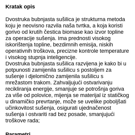
Kratak opis
Dvostruka bubnjasta sušilica je strukturna metoda
koju je neovisno razvila naša tvrtka, a koja koristi
gorivo od krutih čestica biomase kao izvor topline
za operacije sušenja. Ima prednosti visokog
iskorištenja topline, bezdimnih emisija, niskih
operativnih troškova, precizne kontrole temperature
i visokog stupnja inteligencije.
Dvostruka bubnjasta sušilica razvijena je kako bi u
potpunosti zamijenila sušilicu s postoljem za
sušenje i djelomično zamijenila sušilicu s
mrežastom trakom. Zahvaljujući ostvarivanju
recikliranja energije, smanjuje se potrošnja goriva
za više od polovice, mijenja se materijal iz statičkog
u dinamičko prevrtanje, može se uvelike poboljšati
učinkovitost sušenja, osigurati ujednačenost
sušenja i ostvariti rad bez posade, smanjujući
troškove rada;
Parametri