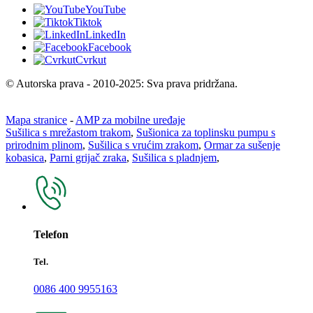
YouTube
Tiktok
LinkedIn
Facebook
Cvrkut
© Autorska prava - 2010-2025: Sva prava pridržana.
Mapa stranice
-
AMP za mobilne uređaje
Sušilica s mrežastom trakom
,
Sušionica za toplinsku pumpu s
prirodnim plinom
,
Sušilica s vrućim zrakom
,
Ormar za sušenje
kobasica
,
Parni grijač zraka
,
Sušilica s pladnjem
,
Telefon
Tel.
0086 400 9955163