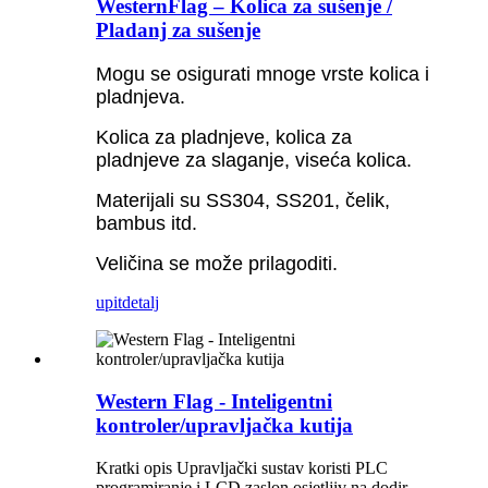
WesternFlag – Kolica za sušenje /
Pladanj za sušenje
Mogu se osigurati mnoge vrste kolica i
pladnjeva.
Kolica za pladnjeve, kolica za
pladnjeve za slaganje, viseća kolica.
Materijali su SS304, SS201, čelik,
bambus itd.
Veličina se može prilagoditi.
upit
detalj
Western Flag - Inteligentni
kontroler/upravljačka kutija
Kratki opis Upravljački sustav koristi PLC
programiranje i LCD zaslon osjetljiv na dodir,