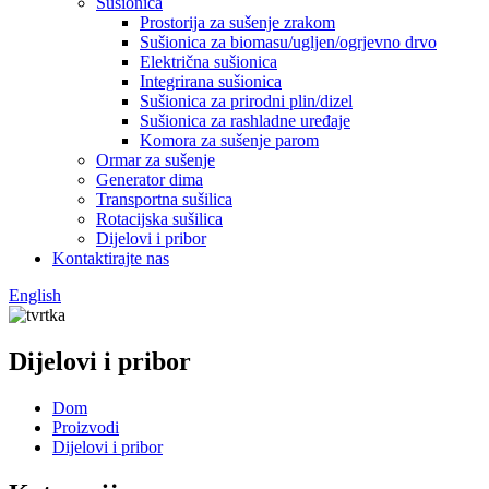
Sušionica
Prostorija za sušenje zrakom
Sušionica za biomasu/ugljen/ogrjevno drvo
Električna sušionica
Integrirana sušionica
Sušionica za prirodni plin/dizel
Sušionica za rashladne uređaje
Komora za sušenje parom
Ormar za sušenje
Generator dima
Transportna sušilica
Rotacijska sušilica
Dijelovi i pribor
Kontaktirajte nas
English
Dijelovi i pribor
Dom
Proizvodi
Dijelovi i pribor