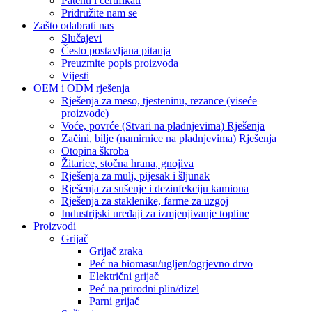
Patenti i certifikati
Pridružite nam se
Zašto odabrati nas
Slučajevi
Često postavljana pitanja
Preuzmite popis proizvoda
Vijesti
OEM i ODM rješenja
Rješenja za meso, tjesteninu, rezance (viseće
proizvode)
Voće, povrće (Stvari na pladnjevima) Rješenja
Začini, bilje (namirnice na pladnjevima) Rješenja
Otopina škroba
Žitarice, stočna hrana, gnojiva
Rješenja za mulj, pijesak i šljunak
Rješenja za sušenje i dezinfekciju kamiona
Rješenja za staklenike, farme za uzgoj
Industrijski uređaji za izmjenjivanje topline
Proizvodi
Grijač
Grijač zraka
Peć na biomasu/ugljen/ogrjevno drvo
Električni grijač
Peć na prirodni plin/dizel
Parni grijač