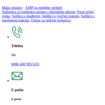
Mapa stranice
-
AMP za mobilne uređaje
Sušionica za toplinsku pumpu s prirodnim plinom
,
Parni grijač
zraka
,
Sušilica s pladnjem
,
Sušilica s vrućim zrakom
,
Sušilica s
mrežastom trakom
,
Ormar za sušenje kobasica
,
Telefon
Tel.
0086 400 9955163
E-pošta
E-pošta