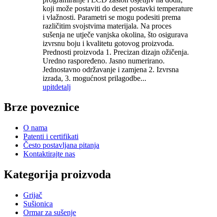
koji može postaviti do deset postavki temperature
i vlažnosti. Parametri se mogu podesiti prema
različitim svojstvima materijala. Na proces
sušenja ne utječe vanjska okolina, što osigurava
izvrsnu boju i kvalitetu gotovog proizvoda.
Prednosti proizvoda 1. Precizan dizajn ožičenja.
Uredno raspoređeno. Jasno numerirano.
Jednostavno održavanje i zamjena 2. Izvrsna
izrada, 3. mogućnost prilagodbe...
upit
detalj
Brze poveznice
O nama
Patenti i certifikati
Često postavljana pitanja
Kontaktirajte nas
Kategorija proizvoda
Grijač
Sušionica
Ormar za sušenje