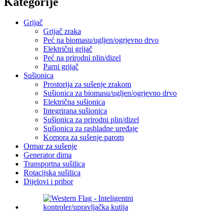
Kategorije
Grijač
Grijač zraka
Peć na biomasu/ugljen/ogrjevno drvo
Električni grijač
Peć na prirodni plin/dizel
Parni grijač
Sušionica
Prostorija za sušenje zrakom
Sušionica za biomasu/ugljen/ogrjevno drvo
Električna sušionica
Integrirana sušionica
Sušionica za prirodni plin/dizel
Sušionica za rashladne uređaje
Komora za sušenje parom
Ormar za sušenje
Generator dima
Transportna sušilica
Rotacijska sušilica
Dijelovi i pribor