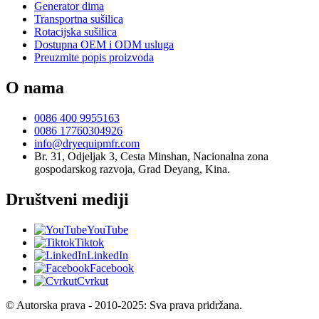
Generator dima
Transportna sušilica
Rotacijska sušilica
Dostupna OEM i ODM usluga
Preuzmite popis proizvoda
O nama
0086 400 9955163
0086 17760304926
info@dryequipmfr.com
Br. 31, Odjeljak 3, Cesta Minshan, Nacionalna zona
gospodarskog razvoja, Grad Deyang, Kina.
Društveni mediji
YouTube
Tiktok
LinkedIn
Facebook
Cvrkut
© Autorska prava - 2010-2025: Sva prava pridržana.