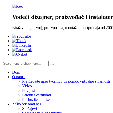
Vodeći dizajner, proizvođač i instalater
Istraživanje, razvoj, proizvodnja, montaža i postprodaja od 200
Dom
O nama
Pregledajte našu tvornicu uz pomoć virtualne stvarnosti
Video
Povijest
Patenti i certifikati
Pridružite nam se
Zašto odabrati nas
Slučajevi