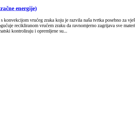
zračne energije)
a s konvekcijom vrućeg zraka koju je razvila naša tvrtka posebno za vješ
mogućuje recikliranom vrućem zraku da ravnomjerno zagrijava sve mater
atski kontroliraju i opremljene su...