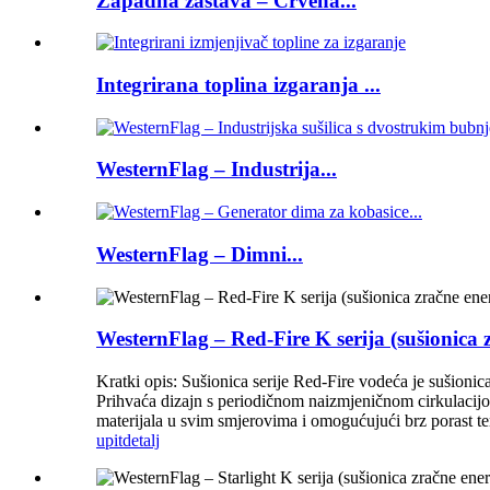
Zapadna zastava – Crvena...
Integrirana toplina izgaranja ...
WesternFlag – Industrija...
WesternFlag – Dimni...
WesternFlag – Red-Fire K serija (sušionica z
Kratki opis: Sušionica serije Red-Fire vodeća je sušionica
Prihvaća dizajn s periodičnom naizmjeničnom cirkulacijom
materijala u svim smjerovima i omogućujući brz porast tem
upit
detalj