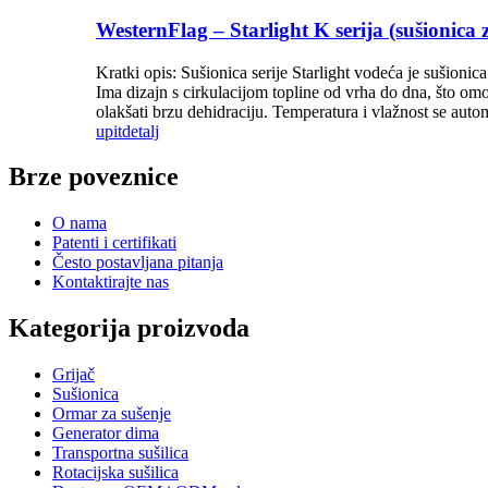
WesternFlag – Starlight K serija (sušionica 
Kratki opis: Sušionica serije Starlight vodeća je sušionic
Ima dizajn s cirkulacijom topline od vrha do dna, što o
olakšati brzu dehidraciju. Temperatura i vlažnost se autom
upit
detalj
Brze poveznice
O nama
Patenti i certifikati
Često postavljana pitanja
Kontaktirajte nas
Kategorija proizvoda
Grijač
Sušionica
Ormar za sušenje
Generator dima
Transportna sušilica
Rotacijska sušilica