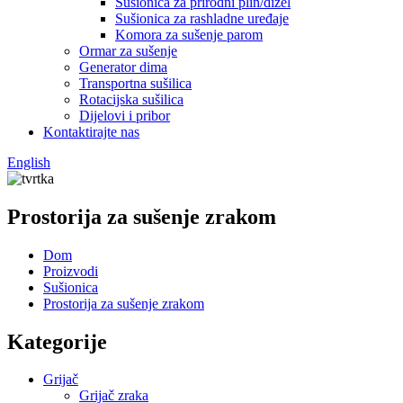
Sušionica za prirodni plin/dizel
Sušionica za rashladne uređaje
Komora za sušenje parom
Ormar za sušenje
Generator dima
Transportna sušilica
Rotacijska sušilica
Dijelovi i pribor
Kontaktirajte nas
English
Prostorija za sušenje zrakom
Dom
Proizvodi
Sušionica
Prostorija za sušenje zrakom
Kategorije
Grijač
Grijač zraka