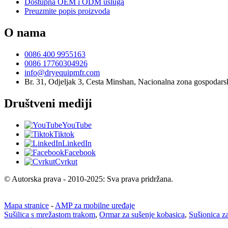
Dostupna OEM i ODM usluga
Preuzmite popis proizvoda
O nama
0086 400 9955163
0086 17760304926
info@dryequipmfr.com
Br. 31, Odjeljak 3, Cesta Minshan, Nacionalna zona gospodar
Društveni mediji
YouTube
Tiktok
LinkedIn
Facebook
Cvrkut
© Autorska prava - 2010-2025: Sva prava pridržana.
Mapa stranice
-
AMP za mobilne uređaje
Sušilica s mrežastom trakom
,
Ormar za sušenje kobasica
,
Sušionica z