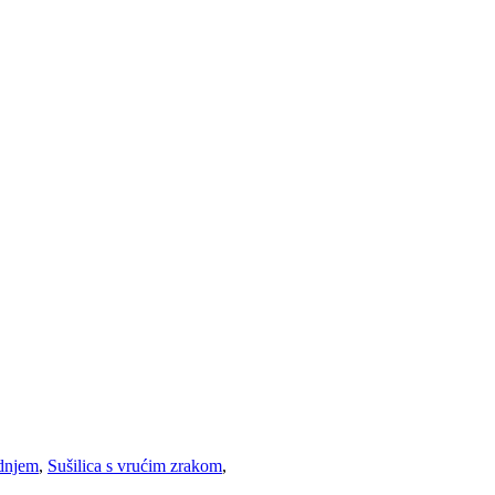
adnjem
,
Sušilica s vrućim zrakom
,