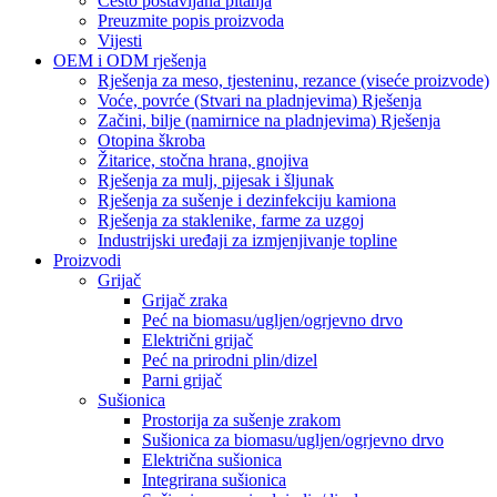
Često postavljana pitanja
Preuzmite popis proizvoda
Vijesti
OEM i ODM rješenja
Rješenja za meso, tjesteninu, rezance (viseće proizvode)
Voće, povrće (Stvari na pladnjevima) Rješenja
Začini, bilje (namirnice na pladnjevima) Rješenja
Otopina škroba
Žitarice, stočna hrana, gnojiva
Rješenja za mulj, pijesak i šljunak
Rješenja za sušenje i dezinfekciju kamiona
Rješenja za staklenike, farme za uzgoj
Industrijski uređaji za izmjenjivanje topline
Proizvodi
Grijač
Grijač zraka
Peć na biomasu/ugljen/ogrjevno drvo
Električni grijač
Peć na prirodni plin/dizel
Parni grijač
Sušionica
Prostorija za sušenje zrakom
Sušionica za biomasu/ugljen/ogrjevno drvo
Električna sušionica
Integrirana sušionica