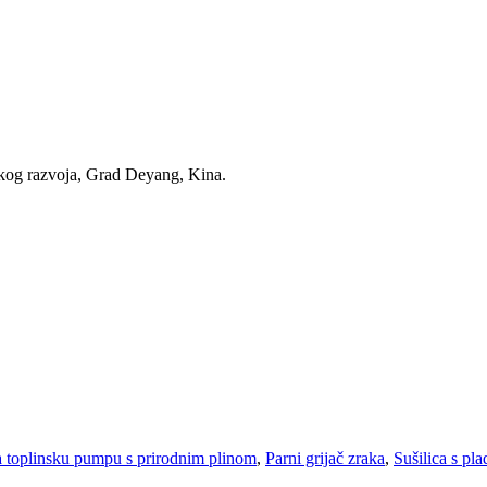
skog razvoja, Grad Deyang, Kina.
a toplinsku pumpu s prirodnim plinom
,
Parni grijač zraka
,
Sušilica s pl