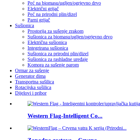
Peć na biomasu/ugljen/ogrjevno drvo
Električni grijač
Peć na prirodni plin/dizel
Parni grijač
Sušionica
Prostorija za sušenje zrakom
Sušionica za biomasu/ugljen/ogrjevno drvo
Električna sušionica
Integrirana sušionica
Sušionica za prirodni plin/dizel
Sušionica za rashladne uređaje
Komora za sušenje parom
Ormar za sušenje
Generator dima
Transportna sušilica
Rotacijska sušilica
Dijelovi i pribor
Western Flag-Intelligent Co...