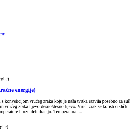
račne energije)
 s konvekcijom vrućeg zraka koju je naša tvrtka razvila posebno za sušen
 vrućeg zraka lijevo-desno/desno-lijevo. Vrući zrak se koristi ciklički
perature i brzu dehidraciju. Temperatura i...