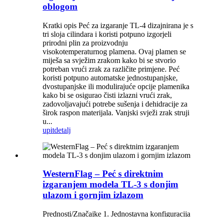
oblogom
Kratki opis Peć za izgaranje TL-4 dizajnirana je s
tri sloja cilindara i koristi potpuno izgorjeli
prirodni plin za proizvodnju
visokotemperaturnog plamena. Ovaj plamen se
miješa sa svježim zrakom kako bi se stvorio
potreban vrući zrak za različite primjene. Peć
koristi potpuno automatske jednostupanjske,
dvostupanjske ili modulirajuće opcije plamenika
kako bi se osigurao čisti izlazni vrući zrak,
zadovoljavajući potrebe sušenja i dehidracije za
širok raspon materijala. Vanjski svježi zrak struji
u...
upit
detalj
WesternFlag – Peć s direktnim
izgaranjem modela TL-3 s donjim
ulazom i gornjim izlazom
Prednosti/Značajke 1. Jednostavna konfiguracija