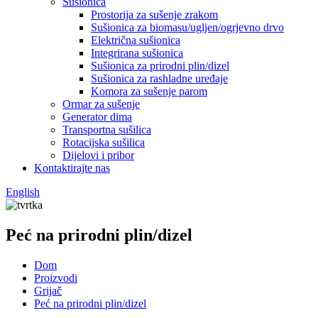
Sušionica
Prostorija za sušenje zrakom
Sušionica za biomasu/ugljen/ogrjevno drvo
Električna sušionica
Integrirana sušionica
Sušionica za prirodni plin/dizel
Sušionica za rashladne uređaje
Komora za sušenje parom
Ormar za sušenje
Generator dima
Transportna sušilica
Rotacijska sušilica
Dijelovi i pribor
Kontaktirajte nas
English
Peć na prirodni plin/dizel
Dom
Proizvodi
Grijač
Peć na prirodni plin/dizel