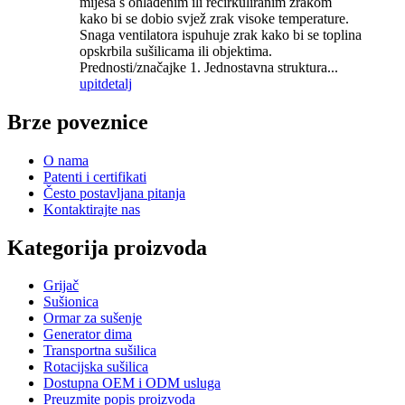
miješa s ohlađenim ili recirkuliranim zrakom
kako bi se dobio svjež zrak visoke temperature.
Snaga ventilatora ispuhuje zrak kako bi se toplina
opskrbila sušilicama ili objektima.
Prednosti/značajke 1. Jednostavna struktura...
upit
detalj
Brze poveznice
O nama
Patenti i certifikati
Često postavljana pitanja
Kontaktirajte nas
Kategorija proizvoda
Grijač
Sušionica
Ormar za sušenje
Generator dima
Transportna sušilica
Rotacijska sušilica
Dostupna OEM i ODM usluga
Preuzmite popis proizvoda