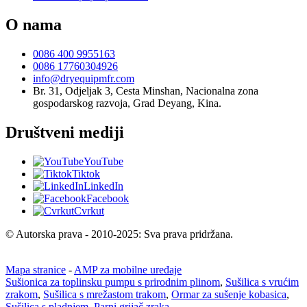
O nama
0086 400 9955163
0086 17760304926
info@dryequipmfr.com
Br. 31, Odjeljak 3, Cesta Minshan, Nacionalna zona
gospodarskog razvoja, Grad Deyang, Kina.
Društveni mediji
YouTube
Tiktok
LinkedIn
Facebook
Cvrkut
© Autorska prava - 2010-2025: Sva prava pridržana.
Mapa stranice
-
AMP za mobilne uređaje
Sušionica za toplinsku pumpu s prirodnim plinom
,
Sušilica s vrućim
zrakom
,
Sušilica s mrežastom trakom
,
Ormar za sušenje kobasica
,
Sušilica s pladnjem
,
Parni grijač zraka
,