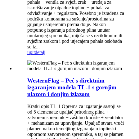
puhala + ventila za svježi zrak + uređaja za
iskorištavanje otpadne topline + puhala za
odvlaživanje + regulatora. Posebno je izrađena za
podršku komorama za sušenje/prostorima za
grijanje usmjerenim prema dolje. Nakon
potpunog izgaranja prirodnog plina unutar
unutarnjeg spremnika, miješa se s recikliranim ili
svježim zrakom i pod utjecajem puhala oslobađa
se iz...
upit
detalj
WesternFlag – Peć s direktnim
izgaranjem modela TL-1 s gornjim
ulazom i donjim izlazom
Kratki opis TL-1 Oprema za izgaranje sastoji se
od 5 elemenata: upaljač prirodnog plina +
zatvoreni spremnik + zaštitno kućište + ventilator
+ mehanizam za upravljanje. Upaljač stvara vrući
plamen nakon temeljitog izgaranja u toplinski
otpornom zatvorenom spremniku, a taj se plamen