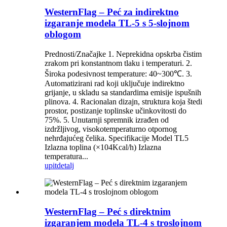
WesternFlag – Peć za indirektno
izgaranje modela TL-5 s 5-slojnom
oblogom
Prednosti/Značajke 1. Neprekidna opskrba čistim
zrakom pri konstantnom tlaku i temperaturi. 2.
Široka podesivnost temperature: 40~300℃. 3.
Automatizirani rad koji uključuje indirektno
grijanje, u skladu sa standardima emisije ispušnih
plinova. 4. Racionalan dizajn, struktura koja štedi
prostor, postizanje toplinske učinkovitosti do
75%. 5. Unutarnji spremnik izrađen od
izdržljivog, visokotemperaturno otpornog
nehrđajućeg čelika. Specifikacije Model TL5
Izlazna toplina (×104Kcal/h) Izlazna
temperatura...
upit
detalj
WesternFlag – Peć s direktnim
izgaranjem modela TL-4 s troslojnom