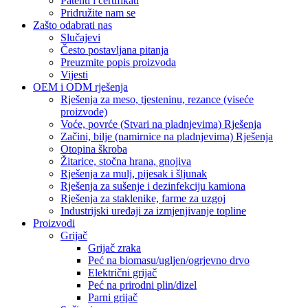
Patenti i certifikati
Pridružite nam se
Zašto odabrati nas
Slučajevi
Često postavljana pitanja
Preuzmite popis proizvoda
Vijesti
OEM i ODM rješenja
Rješenja za meso, tjesteninu, rezance (viseće
proizvode)
Voće, povrće (Stvari na pladnjevima) Rješenja
Začini, bilje (namirnice na pladnjevima) Rješenja
Otopina škroba
Žitarice, stočna hrana, gnojiva
Rješenja za mulj, pijesak i šljunak
Rješenja za sušenje i dezinfekciju kamiona
Rješenja za staklenike, farme za uzgoj
Industrijski uređaji za izmjenjivanje topline
Proizvodi
Grijač
Grijač zraka
Peć na biomasu/ugljen/ogrjevno drvo
Električni grijač
Peć na prirodni plin/dizel
Parni grijač