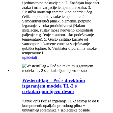
i jednostavno postavljanje. 2. Značajan kapacitet
zraka i male varijacije temperature zraka. 3.
Elastični unutarnji spremnik od nehrđajućeg
čelika otporan na visoke temperature. 4.
Samoaktivirajući plinski plamenik, potpuno
izgaranje, visoka produktivnost (Nakon
instalacije, sustav može neovisno kontrolirati
paljenje + gašenje + automatsko podešavanje
temperature). 5. Gusto zaštitno kućište od
vatrootporne kamene vune za sprječavanje
gubitka topline. 6. Ventilator otporan na visoke
temperature i...
upit
detalj
WesternFlag – Peć s direktnim
izgaranjem modela TL-2 s
cirkulacijom lijevo-desno
Kratki opis Peć za izgaranje TL-2 sastoji se od 8
komponenti: upaljača prirodnog plina +
unutarnjeg spremnika + izolacijske posude +