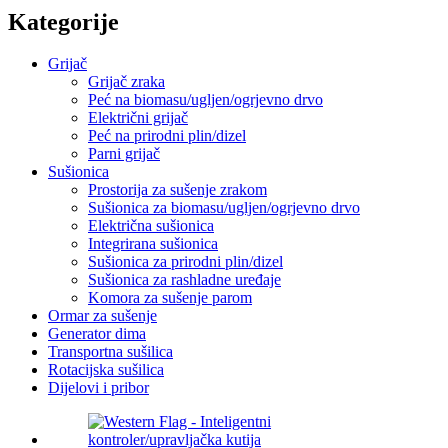
Kategorije
Grijač
Grijač zraka
Peć na biomasu/ugljen/ogrjevno drvo
Električni grijač
Peć na prirodni plin/dizel
Parni grijač
Sušionica
Prostorija za sušenje zrakom
Sušionica za biomasu/ugljen/ogrjevno drvo
Električna sušionica
Integrirana sušionica
Sušionica za prirodni plin/dizel
Sušionica za rashladne uređaje
Komora za sušenje parom
Ormar za sušenje
Generator dima
Transportna sušilica
Rotacijska sušilica
Dijelovi i pribor