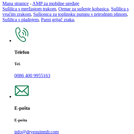
Mapa stranice
-
AMP za mobilne uređaje
Sušilica s mrežastom trakom
,
Ormar za sušenje kobasica
,
Sušilica s
vrućim zrakom
,
Sušionica za toplinsku pumpu s prirodnim plinom
,
Sušilica s pladnjem
,
Parni grijač zraka
,
Telefon
Tel.
0086 400 9955163
E-pošta
E-pošta
info@dryequipmfr.com