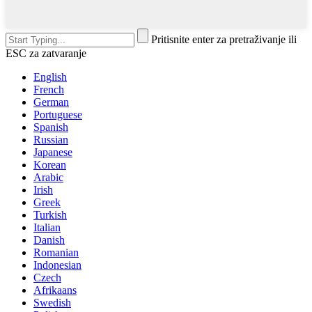
Pritisnite enter za pretraživanje ili
ESC za zatvaranje
English
French
German
Portuguese
Spanish
Russian
Japanese
Korean
Arabic
Irish
Greek
Turkish
Italian
Danish
Romanian
Indonesian
Czech
Afrikaans
Swedish