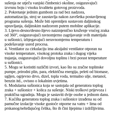
sušenja ne utječu vanjski čimbenici okoline, osiguravajući
izvrsnu boju i visoku kvalitetu gotovog proizvoda.
2. Pokretanje jednim gumbom za rad bez nadzora,
automatizacija, stroj se zaustavlja nakon završetka postavljenog
programa sušenja. Može biti opremljen sustavom daljinskog
upravljanja, daljinskim nadzorom putem mobilne aplikacije.
3. Lijevo-desno/desno-lijevo naizmjenično kruženje vrućeg zraka
od 360°, osiguravajući ravnomjerno zagrijavanje svih materijala
u sušionici, izbjegavajući neravnomjernu temperaturu i
podešavanje usred procesa.
4. Ventilator za cirkulaciju ima aksijalni ventilator otporan na
visoke temperature, visokog protoka zraka i dugog vijeka
trajanja, osiguravajući dovoljnu toplinu i brzi porast temperature
u sušionici.
5. Mogu se koristiti različiti izvori, kao što su zračne toplinske
pumpe, prirodni plin, para, električna energija, peleti od biomase,
ugljen, ogrjevno drvo, dizel, topla voda, termalno ulje, metanol,
benzin itd., ovisno o lokalnim uvjetima.
6. Modularna sušionica koja se sastojala od generatora toplog
zraka + sušionice + kolica za sušenje. Niski troškovi prijevoza i
praktična ugradnja. Mogu je sastaviti dvije osobe u jednom danu.
7. Kućišta generatora toplog zraka i sušionice izrađena su od
pamučne izolacije visoke gustoće otporne na vatru + lima od
prskanog/nehrđajućeg čelika, što ih čini lijepima i izdržljivima.