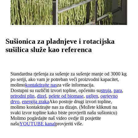
Sušionica za pladnjeve i rotacijska
sušilica služe kao referenca
Standardna rješenja za sušenje za sušenje manje od 3000 kg
po seriji, ako vam je potreban veći proizvodni kapacitet,
molimo
kontaktirajte nas
za više informacija.
Dostupni su različiti izvori topline, općenito su
struja
,
para
,
prirodni plin
,
dizel
,
pelete od biomase
,
ugljen
,
ogrjevno
drvo
,
energija zraka
Ako postoje drugi izvori topline,
molimo kontaktirajte nas za dizajn. (Možete kliknuti na
svaki izvor topline kako biste provjerili našu sušionicu)
Molimo pogledajte naš video ovdje ili posjetite
našu
YOUTUBE kanal
provjeriti više.