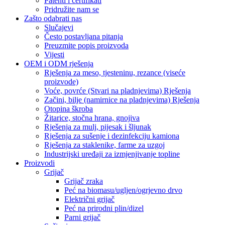
Patenti i certifikati
Pridružite nam se
Zašto odabrati nas
Slučajevi
Često postavljana pitanja
Preuzmite popis proizvoda
Vijesti
OEM i ODM rješenja
Rješenja za meso, tjesteninu, rezance (viseće
proizvode)
Voće, povrće (Stvari na pladnjevima) Rješenja
Začini, bilje (namirnice na pladnjevima) Rješenja
Otopina škroba
Žitarice, stočna hrana, gnojiva
Rješenja za mulj, pijesak i šljunak
Rješenja za sušenje i dezinfekciju kamiona
Rješenja za staklenike, farme za uzgoj
Industrijski uređaji za izmjenjivanje topline
Proizvodi
Grijač
Grijač zraka
Peć na biomasu/ugljen/ogrjevno drvo
Električni grijač
Peć na prirodni plin/dizel
Parni grijač