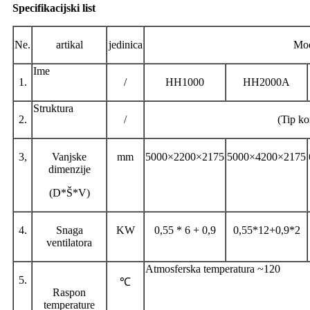
Specifikacijski list
Ne.
artikal
jedinica
Mo
Ime
1.
/
HH1000
HH2000A
Struktura
2.
/
(Tip ko
3,
Vanjske
mm
5000×2200×2175
5000×4200×2175
dimenzije
(D*Š*V)
4.
Snaga
KW
0,55 * 6 + 0,9
0,55*12+0,9*2
ventilatora
Atmosferska temperatura ~120
5.
℃
Raspon
temperature