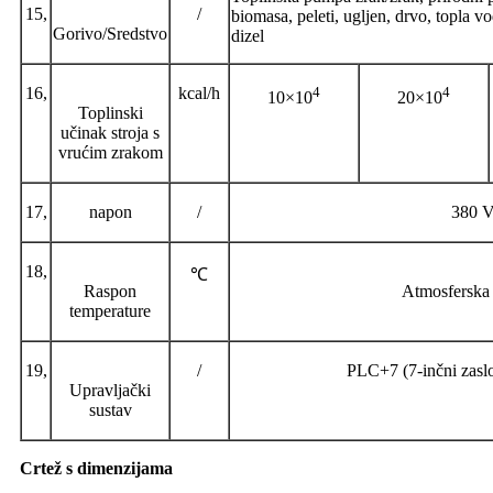
15,
/
biomasa, peleti, ugljen, drvo, topla v
Gorivo/Sredstvo
dizel
16,
kcal/h
4
4
10×10
20×10
Toplinski
učinak stroja s
vrućim zrakom
17,
napon
/
380 V
18,
℃
Raspon
Atmosferska 
temperature
19,
/
PLC+7 (7-inčni zaslon
Upravljački
sustav
Crtež s dimenzijama