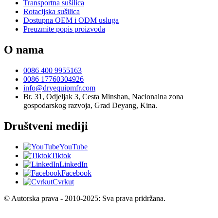
Transportna sušilica
Rotacijska sušilica
Dostupna OEM i ODM usluga
Preuzmite popis proizvoda
O nama
0086 400 9955163
0086 17760304926
info@dryequipmfr.com
Br. 31, Odjeljak 3, Cesta Minshan, Nacionalna zona
gospodarskog razvoja, Grad Deyang, Kina.
Društveni mediji
YouTube
Tiktok
LinkedIn
Facebook
Cvrkut
© Autorska prava - 2010-2025: Sva prava pridržana.