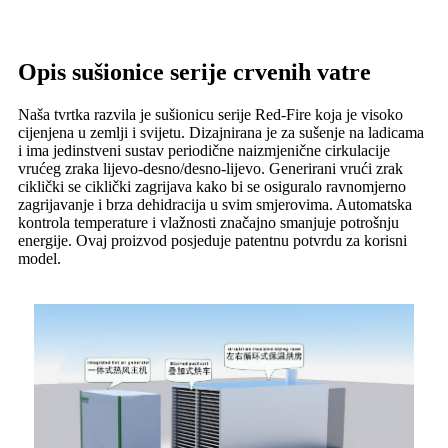
Opis sušionice serije crvenih vatre
Naša tvrtka razvila je sušionicu serije Red-Fire koja je visoko
cijenjena u zemlji i svijetu. Dizajnirana je za sušenje na ladicama
i ima jedinstveni sustav periodične naizmjenične cirkulacije
vrućeg zraka lijevo-desno/desno-lijevo. Generirani vrući zrak
ciklički se ciklički zagrijava kako bi se osiguralo ravnomjerno
zagrijavanje i brza dehidracija u svim smjerovima. Automatska
kontrola temperature i vlažnosti značajno smanjuje potrošnju
energije. Ovaj proizvod posjeduje patentnu potvrdu za korisni
model.