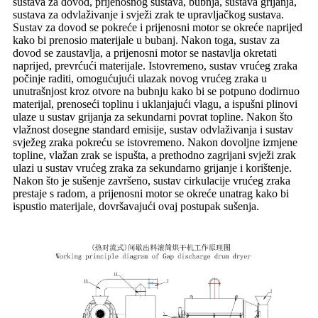
sustava za dovod, prijenosnog sustava, bubnja, sustava grijanja,
sustava za odvlaživanje i svježi zrak te upravljačkog sustava.
Sustav za dovod se pokreće i prijenosni motor se okreće naprijed
kako bi prenosio materijale u bubanj. Nakon toga, sustav za
dovod se zaustavlja, a prijenosni motor se nastavlja okretati
naprijed, prevrćući materijale. Istovremeno, sustav vrućeg zraka
počinje raditi, omogućujući ulazak novog vrućeg zraka u
unutrašnjost kroz otvore na bubnju kako bi se potpuno dodirnuo
materijal, prenoseći toplinu i uklanjajući vlagu, a ispušni plinovi
ulaze u sustav grijanja za sekundarni povrat topline. Nakon što
vlažnost dosegne standard emisije, sustav odvlaživanja i sustav
svježeg zraka pokreću se istovremeno. Nakon dovoljne izmjene
topline, vlažan zrak se ispušta, a prethodno zagrijani svježi zrak
ulazi u sustav vrućeg zraka za sekundarno grijanje i korištenje.
Nakon što je sušenje završeno, sustav cirkulacije vrućeg zraka
prestaje s radom, a prijenosni motor se okreće unatrag kako bi
ispustio materijale, dovršavajući ovaj postupak sušenja.