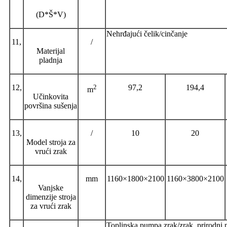
(D*Š*V)
Nehrđajući čelik/cinčanje
11,
/
Materijal
pladnja
12,
2
97,2
194,4
m
Učinkovita
površina sušenja
13,
/
10
20
Model stroja za
vrući zrak
14,
mm
1160×1800×2100
1160×3800×2100
Vanjske
dimenzije stroja
za vrući zrak
Toplinska pumpa zrak/zrak, prirodni pl