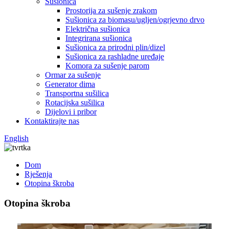
Sušionica
Prostorija za sušenje zrakom
Sušionica za biomasu/ugljen/ogrjevno drvo
Električna sušionica
Integrirana sušionica
Sušionica za prirodni plin/dizel
Sušionica za rashladne uređaje
Komora za sušenje parom
Ormar za sušenje
Generator dima
Transportna sušilica
Rotacijska sušilica
Dijelovi i pribor
Kontaktirajte nas
English
Dom
Rješenja
Otopina škroba
Otopina škroba