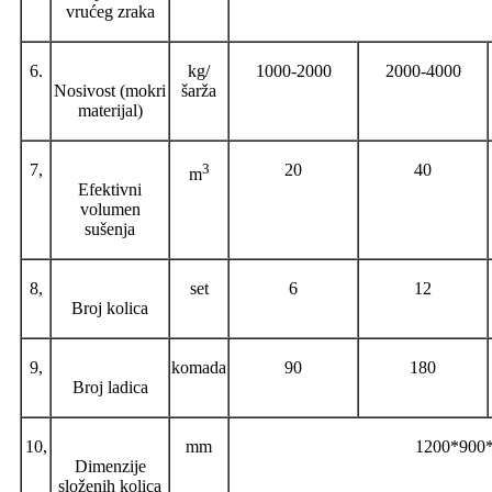
vrućeg zraka
6.
kg/
1000-2000
2000-4000
Nosivost (mokri
šarža
materijal)
7,
3
20
40
m
Efektivni
volumen
sušenja
8,
set
6
12
Broj kolica
9,
komada
90
180
Broj ladica
10,
mm
1200*900
Dimenzije
složenih kolica