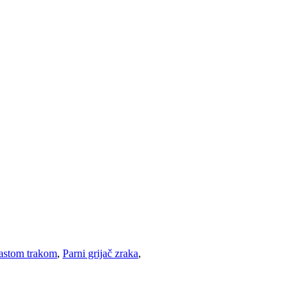
žastom trakom
,
Parni grijač zraka
,