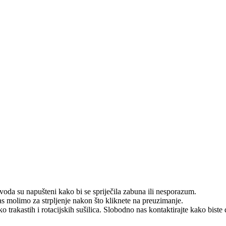
zvoda su napušteni kako bi se spriječila zabuna ili nesporazum.
as molimo za strpljenje nakon što kliknete na preuzimanje.
o trakastih i rotacijskih sušilica. Slobodno nas kontaktirajte kako biste