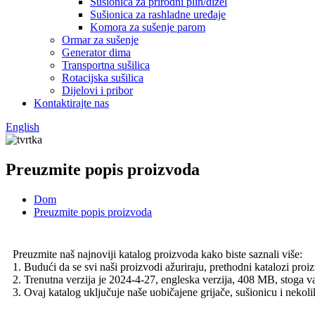
Sušionica za prirodni plin/dizel
Sušionica za rashladne uređaje
Komora za sušenje parom
Ormar za sušenje
Generator dima
Transportna sušilica
Rotacijska sušilica
Dijelovi i pribor
Kontaktirajte nas
English
Preuzmite popis proizvoda
Dom
Preuzmite popis proizvoda
Preuzmite naš najnoviji katalog proizvoda kako biste saznali više:
1. Budući da se svi naši proizvodi ažuriraju, prethodni katalozi proi
2. Trenutna verzija je 2024-4-27, engleska verzija, 408 MB, stoga v
3. Ovaj katalog uključuje naše uobičajene grijače, sušionicu i nekolik