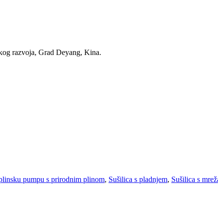
skog razvoja, Grad Deyang, Kina.
oplinsku pumpu s prirodnim plinom
,
Sušilica s pladnjem
,
Sušilica s mre