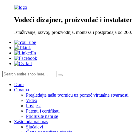
Vodeći dizajner, proizvođač i instalater
Istraživanje, razvoj, proizvodnja, montaža i postprodaja od 200
Dom
O nama
Pregledajte našu tvornicu uz pomoć virtualne stvarnosti
Video
Povijest
Patenti i certifikati
Pridružite nam se
Zašto odabrati nas
Slučajevi