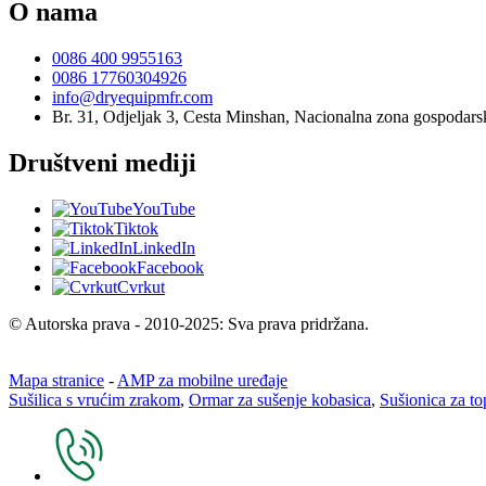
O nama
0086 400 9955163
0086 17760304926
info@dryequipmfr.com
Br. 31, Odjeljak 3, Cesta Minshan, Nacionalna zona gospodar
Društveni mediji
YouTube
Tiktok
LinkedIn
Facebook
Cvrkut
© Autorska prava - 2010-2025: Sva prava pridržana.
Mapa stranice
-
AMP za mobilne uređaje
Sušilica s vrućim zrakom
,
Ormar za sušenje kobasica
,
Sušionica za t