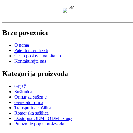
Brze poveznice
O nama
Patenti i certifikati
Često postavljana pitanja
Kontaktirajte nas
Kategorija proizvoda
Grijač
Sušionica
Ormar za sušenje
Generator dima
Transportna sušilica
Rotacijska sušilica
Dostupna OEM i ODM usluga
Preuzmite popis proizvoda