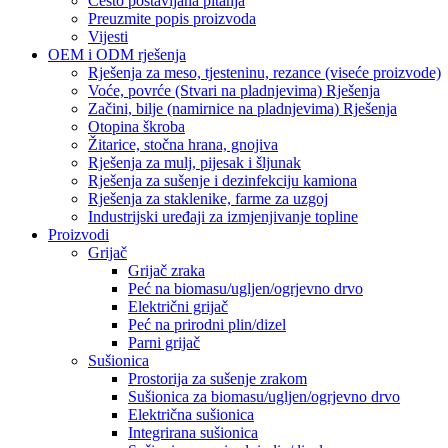
Često postavljana pitanja
Preuzmite popis proizvoda
Vijesti
OEM i ODM rješenja
Rješenja za meso, tjesteninu, rezance (viseće proizvode)
Voće, povrće (Stvari na pladnjevima) Rješenja
Začini, bilje (namirnice na pladnjevima) Rješenja
Otopina škroba
Žitarice, stočna hrana, gnojiva
Rješenja za mulj, pijesak i šljunak
Rješenja za sušenje i dezinfekciju kamiona
Rješenja za staklenike, farme za uzgoj
Industrijski uređaji za izmjenjivanje topline
Proizvodi
Grijač
Grijač zraka
Peć na biomasu/ugljen/ogrjevno drvo
Električni grijač
Peć na prirodni plin/dizel
Parni grijač
Sušionica
Prostorija za sušenje zrakom
Sušionica za biomasu/ugljen/ogrjevno drvo
Električna sušionica
Integrirana sušionica