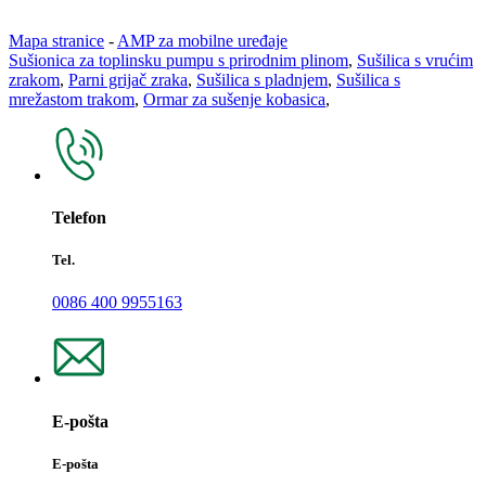
Mapa stranice
-
AMP za mobilne uređaje
Sušionica za toplinsku pumpu s prirodnim plinom
,
Sušilica s vrućim
zrakom
,
Parni grijač zraka
,
Sušilica s pladnjem
,
Sušilica s
mrežastom trakom
,
Ormar za sušenje kobasica
,
Telefon
Tel.
0086 400 9955163
E-pošta
E-pošta