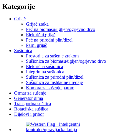
Kategorije
Grijač
Grijač zraka
Peć na biomasu/ugljen/ogrjevno drvo
Električni grijač
Peć na prirodni plin/dizel
Parni grijač
Sušionica
Prostorija za sušenje zrakom
Sušionica za biomasu/ugljen/ogrjevno drvo
Električna sušionica
Integrirana sušionica
Sušionica za prirodni plin/dizel
Sušionica za rashladne uređaje
Komora za sušenje parom
Ormar za sušenje
Generator dima
Transportna sušilica
Rotacijska sušilica
Dijelovi i pribor