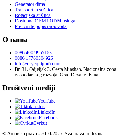
Generator dima
Transportna sušilica
Rotacijska sušilica
Dostupna OEM i ODM usluga
Preuzmite popis proizvoda
O nama
0086 400 9955163
0086 17760304926
info@dryequipmfr.com
Br. 31, Odjeljak 3, Cesta Minshan, Nacionalna zona
gospodarskog razvoja, Grad Deyang, Kina.
Društveni mediji
YouTube
Tiktok
LinkedIn
Facebook
Cvrkut
© Autorska prava - 2010-2025: Sva prava pridržana.