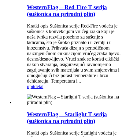
WesternFlag – Red-Fire T serija
(sušionica na prirodni plin)
Kratki opis Sušionica serije Red-Fire vodeća je
sušionica s konvekcijom vrućeg zraka koju je
naša tvrtka razvila posebno za sušenje s
ladicama, što je široko priznato i u zemlji i u
inozemstvu. Prihvaća dizajn s periodičnom
naizmjeničnom cirkulacijom vrućeg zraka lijevo-
desno/desno-lijevo. Vrući zrak se koristi ciklički
nakon stvaranja, osiguravajući ravnomjerno
zagrijavanje svih materijala u svim smjerovima i
omogućujući brz porast temperature i brzu
dehidraciju. Temperatura i...
upit
detalj
WesternFlag – Starlight T serija
(sušionica na prirodni plin)
Kratki opis Sušionica serije Starlight vodeća je