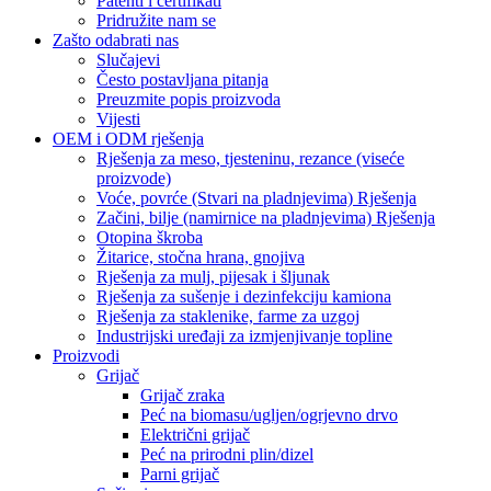
Patenti i certifikati
Pridružite nam se
Zašto odabrati nas
Slučajevi
Često postavljana pitanja
Preuzmite popis proizvoda
Vijesti
OEM i ODM rješenja
Rješenja za meso, tjesteninu, rezance (viseće
proizvode)
Voće, povrće (Stvari na pladnjevima) Rješenja
Začini, bilje (namirnice na pladnjevima) Rješenja
Otopina škroba
Žitarice, stočna hrana, gnojiva
Rješenja za mulj, pijesak i šljunak
Rješenja za sušenje i dezinfekciju kamiona
Rješenja za staklenike, farme za uzgoj
Industrijski uređaji za izmjenjivanje topline
Proizvodi
Grijač
Grijač zraka
Peć na biomasu/ugljen/ogrjevno drvo
Električni grijač
Peć na prirodni plin/dizel
Parni grijač