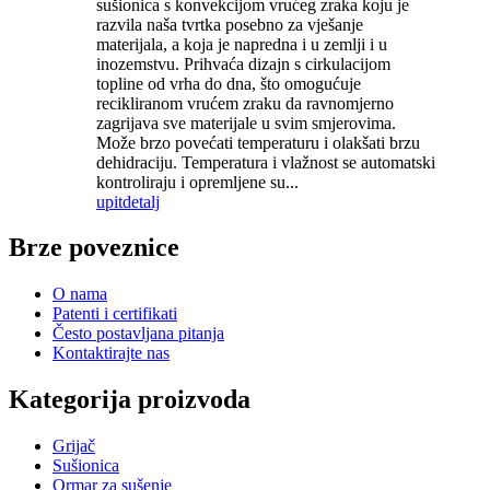
sušionica s konvekcijom vrućeg zraka koju je
razvila naša tvrtka posebno za vješanje
materijala, a koja je napredna i u zemlji i u
inozemstvu. Prihvaća dizajn s cirkulacijom
topline od vrha do dna, što omogućuje
recikliranom vrućem zraku da ravnomjerno
zagrijava sve materijale u svim smjerovima.
Može brzo povećati temperaturu i olakšati brzu
dehidraciju. Temperatura i vlažnost se automatski
kontroliraju i opremljene su...
upit
detalj
Brze poveznice
O nama
Patenti i certifikati
Često postavljana pitanja
Kontaktirajte nas
Kategorija proizvoda
Grijač
Sušionica
Ormar za sušenje