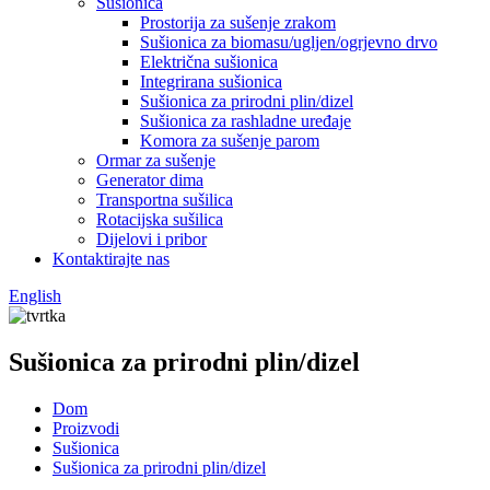
Sušionica
Prostorija za sušenje zrakom
Sušionica za biomasu/ugljen/ogrjevno drvo
Električna sušionica
Integrirana sušionica
Sušionica za prirodni plin/dizel
Sušionica za rashladne uređaje
Komora za sušenje parom
Ormar za sušenje
Generator dima
Transportna sušilica
Rotacijska sušilica
Dijelovi i pribor
Kontaktirajte nas
English
Sušionica za prirodni plin/dizel
Dom
Proizvodi
Sušionica
Sušionica za prirodni plin/dizel