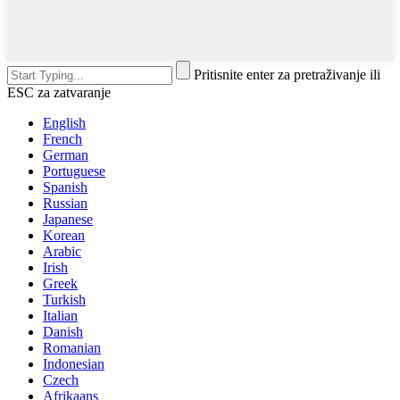
Pritisnite enter za pretraživanje ili
ESC za zatvaranje
English
French
German
Portuguese
Spanish
Russian
Japanese
Korean
Arabic
Irish
Greek
Turkish
Italian
Danish
Romanian
Indonesian
Czech
Afrikaans