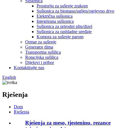
Sušionica
Prostorija za sušenje zrakom
Sušionica za biomasu/ugljen/ogrjevno drvo
Električna sušionica
Integrirana sušionica
Sušionica za prirodni plin/dizel
Sušionica za rashladne uređaje
Komora za sušenje parom
Ormar za sušenje
Generator dima
Transportna sušilica
Rotacijska sušilica
Dijelovi i pribor
Kontaktirajte nas
English
Rješenja
Dom
Rješenja
Rješenja za meso, tjesteninu, rezance