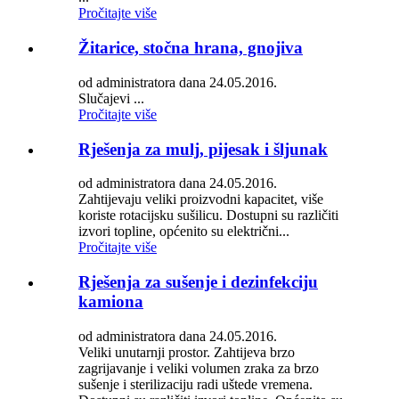
Pročitajte više
Žitarice, stočna hrana, gnojiva
od administratora dana 24.05.2016.
Slučajevi ...
Pročitajte više
Rješenja za mulj, pijesak i šljunak
od administratora dana 24.05.2016.
Zahtijevaju veliki proizvodni kapacitet, više
koriste rotacijsku sušilicu. Dostupni su različiti
izvori topline, općenito su električni...
Pročitajte više
Rješenja za sušenje i dezinfekciju
kamiona
od administratora dana 24.05.2016.
Veliki unutarnji prostor. Zahtijeva brzo
zagrijavanje i veliki volumen zraka za brzo
sušenje i sterilizaciju radi uštede vremena.