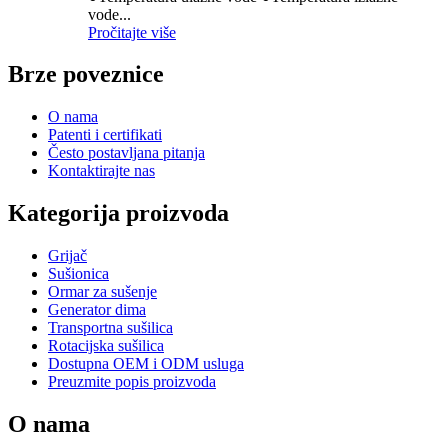
vode...
Pročitajte više
Brze poveznice
O nama
Patenti i certifikati
Često postavljana pitanja
Kontaktirajte nas
Kategorija proizvoda
Grijač
Sušionica
Ormar za sušenje
Generator dima
Transportna sušilica
Rotacijska sušilica
Dostupna OEM i ODM usluga
Preuzmite popis proizvoda
O nama