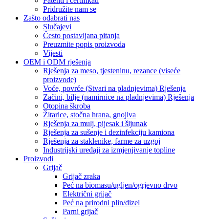
Patenti i certifikati
Pridružite nam se
Zašto odabrati nas
Slučajevi
Često postavljana pitanja
Preuzmite popis proizvoda
Vijesti
OEM i ODM rješenja
Rješenja za meso, tjesteninu, rezance (viseće
proizvode)
Voće, povrće (Stvari na pladnjevima) Rješenja
Začini, bilje (namirnice na pladnjevima) Rješenja
Otopina škroba
Žitarice, stočna hrana, gnojiva
Rješenja za mulj, pijesak i šljunak
Rješenja za sušenje i dezinfekciju kamiona
Rješenja za staklenike, farme za uzgoj
Industrijski uređaji za izmjenjivanje topline
Proizvodi
Grijač
Grijač zraka
Peć na biomasu/ugljen/ogrjevno drvo
Električni grijač
Peć na prirodni plin/dizel
Parni grijač