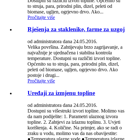
Dostupni su različiti izvori topline. Općenito su
to struja, para, prirodni plin, dizel, peleti od
biomase, ugljen, ogrjevno drvo. Ako...
Pročitajte više
Rješenja za staklenike, farme za uzgoj
od administratora dana 24.05.2016.
Velika površina. Zahtijevaju brzo zagrijavanje, a
najvažnije je ujednačena i stabilna kontrola
temperature. Dostupni su različiti izvori topline.
Općenito su to struja, para, prirodni plin, dizel,
peleti od biomase, ugljen, ogrjevno drvo. Ako
postoje i drugi...
Pročitajte više
Uređaji za izmjenu topline
od administratora dana 24.05.2016.
Dostupni su višestruki izvori topline. Molimo vas
da nam podijelite: 1. Parametri ulaznog izvora
topline. 2. Zahtjevi za izlaznu toplinu. 3. Uvjeti
korištenja. 4. Količine. Na primjer, ako se radi o
zraku u vodu, molimo vas da nas obavijestite:
●Temperatura ulazne vode ●Temperatura izlazne