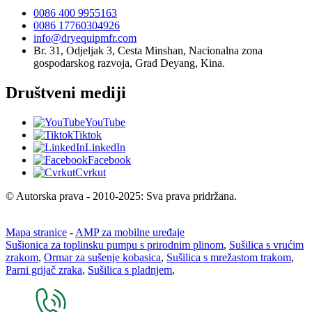
0086 400 9955163
0086 17760304926
info@dryequipmfr.com
Br. 31, Odjeljak 3, Cesta Minshan, Nacionalna zona
gospodarskog razvoja, Grad Deyang, Kina.
Društveni mediji
YouTube
Tiktok
LinkedIn
Facebook
Cvrkut
© Autorska prava - 2010-2025: Sva prava pridržana.
Mapa stranice
-
AMP za mobilne uređaje
Sušionica za toplinsku pumpu s prirodnim plinom
,
Sušilica s vrućim
zrakom
,
Ormar za sušenje kobasica
,
Sušilica s mrežastom trakom
,
Parni grijač zraka
,
Sušilica s pladnjem
,