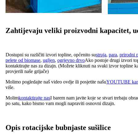
Zahtijevaju veliki proizvodni kapacitet, uo
Dostupni su različiti izvori topline, općenito su
struja
,
para
,
prirodni p
pelete od biomase
,
ugljen
,
ogrjevno drvo
Ako postoje drugi izvori t
kontaktirajte nas za dizajn. (Možete kliknuti na svaki izvor topline k
provjerili naše grijače)
Molimo pogledajte naš video ovdje ili posjetite našu
YOUTUBE kan
više.
Molim
kontaktirajte nas
I barem nam javite koje se stvari trebaju obrad
po satu, kako bismo vam mogli napraviti osnovni dizajn.
Opis rotacijske bubnjaste sušilice