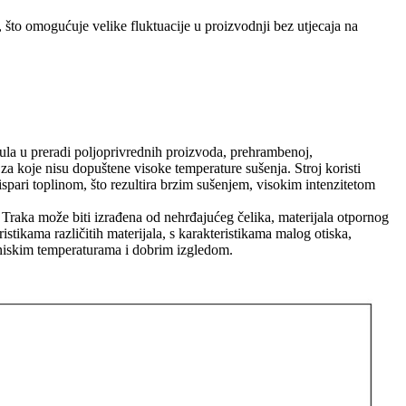
, što omogućuje velike fluktuacije u proizvodnji bez utjecaja na
anula u preradi poljoprivrednih proizvoda, prehrambenoj,
 za koje nisu dopuštene visoke temperature sušenja. Stroj koristi
ispari toplinom, što rezultira brzim sušenjem, visokim intenzitetom
ara. Traka može biti izrađena od nehrđajućeg čelika, materijala otpornog
istikama različitih materijala, s karakteristikama malog otiska,
 niskim temperaturama i dobrim izgledom.