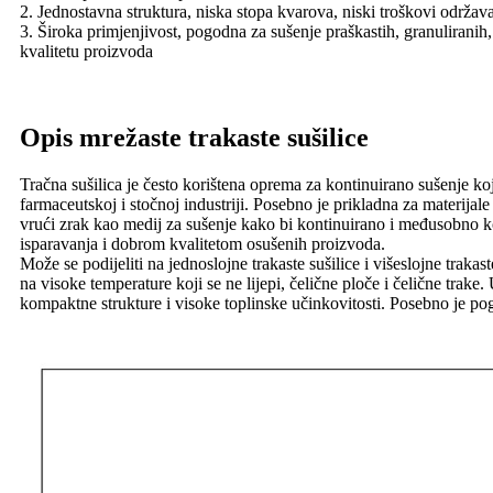
2. Jednostavna struktura, niska stopa kvarova, niski troškovi održavan
3. Široka primjenjivost, pogodna za sušenje praškastih, granuliranih,
kvalitetu proizvoda
Opis mrežaste trakaste sušilice
Tračna sušilica je često korištena oprema za kontinuirano sušenje koj
farmaceutskoj i stočnoj industriji. Posebno je prikladna za materijale
vrući zrak kao medij za sušenje kako bi kontinuirano i međusobno kont
isparavanja i dobrom kvalitetom osušenih proizvoda.
Može se podijeliti na jednoslojne trakaste sušilice i višeslojne trakas
na visoke temperature koji se ne lijepi, čelične ploče i čelične trake
kompaktne strukture i visoke toplinske učinkovitosti. Posebno je 