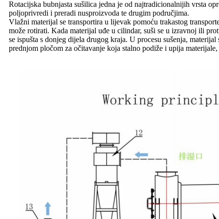
Rotacijska bubnjasta sušilica jedna je od najtradicionalnijih vrsta op
poljoprivredi i preradi nusproizvoda te drugim područjima.
Vlažni materijal se transportira u lijevak pomoću trakastog transporte
može rotirati. Kada materijal uđe u cilindar, suši se u izravnoj ili p
se ispušta s donjeg dijela drugog kraja. U procesu sušenja, materijal
prednjom pločom za očitavanje koja stalno podiže i upija materijale