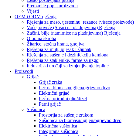
Često postavljana pitanja
Preuzmite popis proizvoda
Vijesti
OEM i ODM rješenja
Rješenja za meso, tjesteninu, rezance (viseće proizvode)
Voće, povrće (Stvari na pladnjevima) Rješenja
Začini, bilje (namirnice na pladnjevima) Rješenja
Otopina škroba
Žitarice, stočna hrana, gnojiva
Rješenja za mulj, pijesak i šljunak
Rješenja za sušenje i dezinfekciju kamiona
Rješenja za staklenike, farme za uzgoj
Industrijski uređaji za izmjenjivanje topline
Proizvodi
Grijač
Grijač zraka
Peć na biomasu/ugljen/ogrjevno drvo
Električni grijač
Peć na prirodni plin/dizel
Parni grijač
Sušionica
Prostorija za sušenje zrakom
Sušionica za biomasu/ugljen/ogrjevno drvo
Električna sušionica
Integrirana sušionica