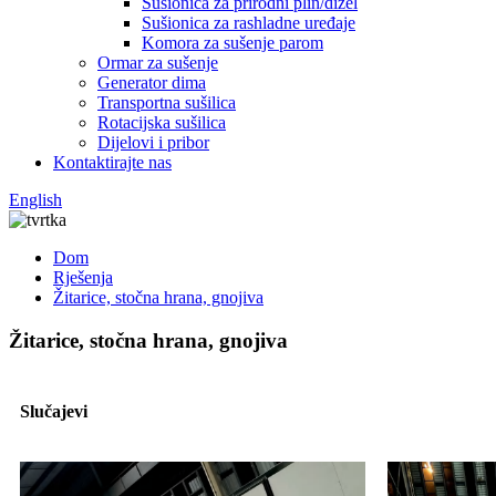
Sušionica za prirodni plin/dizel
Sušionica za rashladne uređaje
Komora za sušenje parom
Ormar za sušenje
Generator dima
Transportna sušilica
Rotacijska sušilica
Dijelovi i pribor
Kontaktirajte nas
English
Dom
Rješenja
Žitarice, stočna hrana, gnojiva
Žitarice, stočna hrana, gnojiva
Slučajevi