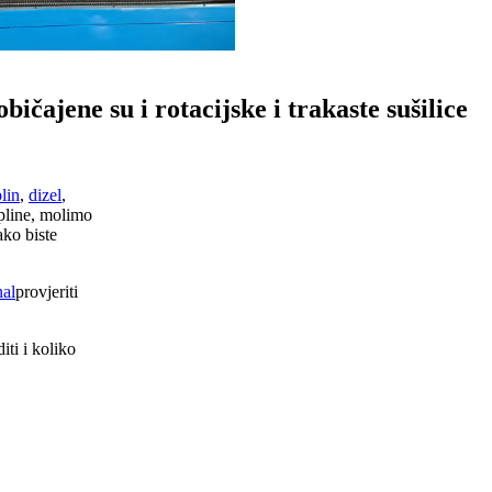
bičajene su i rotacijske i trakaste sušilice
lin
,
dizel
,
opline, molimo
ako biste
al
provjeriti
iti i koliko