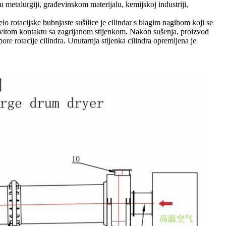
 u metalurgiji, građevinskom materijalu, kemijskoj industriji,
elo rotacijske bubnjaste sušilice je cilindar s blagim nagibom koji se
činkovitom kontaktu sa zagrijanom stijenkom. Nakon sušenja, proizvod
re rotacije cilindra. Unutarnja stijenka cilindra opremljena je