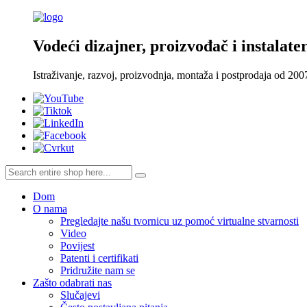
Vodeći dizajner, proizvođač i instalater
Istraživanje, razvoj, proizvodnja, montaža i postprodaja od 200
Dom
O nama
Pregledajte našu tvornicu uz pomoć virtualne stvarnosti
Video
Povijest
Patenti i certifikati
Pridružite nam se
Zašto odabrati nas
Slučajevi