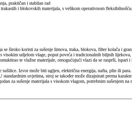
ja, praktičan i stabilan rad
 trakastih i blokovskih materijala, s velikom operativnom fleksibilnošću
a se široko koristi za sušenje limova, traka, blokova, filter kolača i gr
 s visokim udjelom vlage, poput povrća i tradicionalnih biljnih lijekova,
aktirao te vlažne materijale, omogućujući vlazi da se rasprši, ispari i 
te sušilice. Izvor može biti ugljen, električna energija, nafta, plin ili p
. U standardnim uvjetima, stroj se također može dizajnirati prema karakter
pogodan za sušenje materijala s visokom vlagom, potrebnim sušenjem na