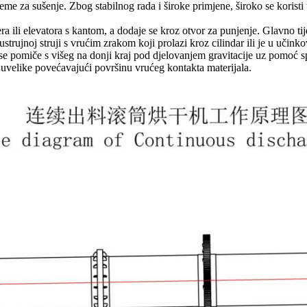
reme za sušenje. Zbog stabilnog rada i široke primjene, široko se koristi
ra ili elevatora s kantom, a dodaje se kroz otvor za punjenje. Glavno tij
rotustrujnoj struji s vrućim zrakom koji prolazi kroz cilindar ili je u u
 se pomiče s višeg na donji kraj pod djelovanjem gravitacije uz pomoć spo
, uvelike povećavajući površinu vrućeg kontakta materijala.