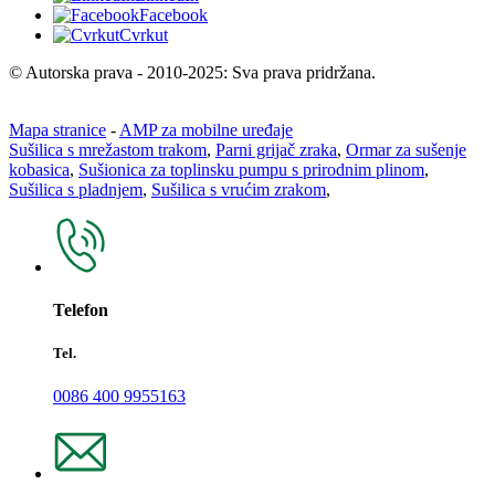
Facebook
Cvrkut
© Autorska prava - 2010-2025: Sva prava pridržana.
Mapa stranice
-
AMP za mobilne uređaje
Sušilica s mrežastom trakom
,
Parni grijač zraka
,
Ormar za sušenje
kobasica
,
Sušionica za toplinsku pumpu s prirodnim plinom
,
Sušilica s pladnjem
,
Sušilica s vrućim zrakom
,
Telefon
Tel.
0086 400 9955163