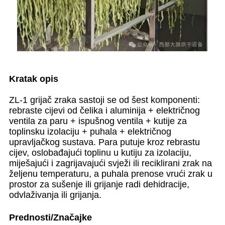
Kratak opis
ZL-1 grijač zraka sastoji se od šest komponenti:
rebraste cijevi od čelika i aluminija + električnog
ventila za paru + ispušnog ventila + kutije za
toplinsku izolaciju + puhala + električnog
upravljačkog sustava. Para putuje kroz rebrastu
cijev, oslobađajući toplinu u kutiju za izolaciju,
miješajući i zagrijavajući svježi ili reciklirani zrak na
željenu temperaturu, a puhala prenose vrući zrak u
prostor za sušenje ili grijanje radi dehidracije,
odvlaživanja ili grijanja.
Prednosti/Značajke