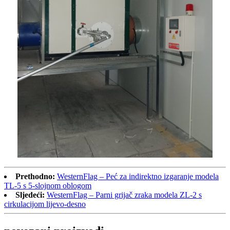
Prethodno:
WesternFlag – Peć za indirektno izgaranje modela
TL-5 s 5-slojnom oblogom
Sljedeći:
WesternFlag – Parni grijač zraka modela ZL-2 s
cirkulacijom lijevo-desno