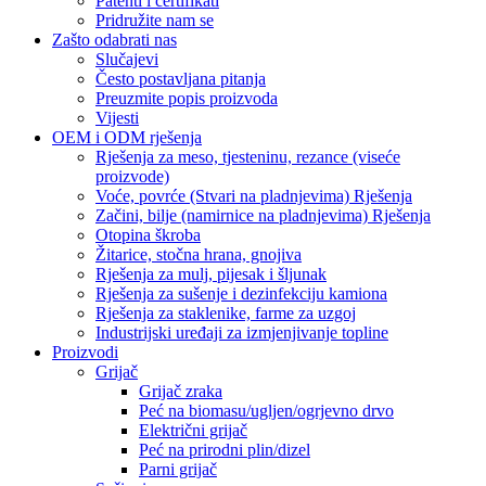
Patenti i certifikati
Pridružite nam se
Zašto odabrati nas
Slučajevi
Često postavljana pitanja
Preuzmite popis proizvoda
Vijesti
OEM i ODM rješenja
Rješenja za meso, tjesteninu, rezance (viseće
proizvode)
Voće, povrće (Stvari na pladnjevima) Rješenja
Začini, bilje (namirnice na pladnjevima) Rješenja
Otopina škroba
Žitarice, stočna hrana, gnojiva
Rješenja za mulj, pijesak i šljunak
Rješenja za sušenje i dezinfekciju kamiona
Rješenja za staklenike, farme za uzgoj
Industrijski uređaji za izmjenjivanje topline
Proizvodi
Grijač
Grijač zraka
Peć na biomasu/ugljen/ogrjevno drvo
Električni grijač
Peć na prirodni plin/dizel
Parni grijač