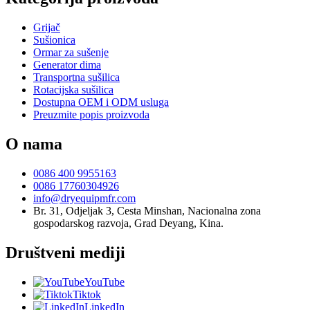
Grijač
Sušionica
Ormar za sušenje
Generator dima
Transportna sušilica
Rotacijska sušilica
Dostupna OEM i ODM usluga
Preuzmite popis proizvoda
O nama
0086 400 9955163
0086 17760304926
info@dryequipmfr.com
Br. 31, Odjeljak 3, Cesta Minshan, Nacionalna zona
gospodarskog razvoja, Grad Deyang, Kina.
Društveni mediji
YouTube
Tiktok
LinkedIn