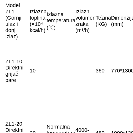
Model
ZL1
Izlazna
Izlazni
Izlazna
(Gornji
toplina
volumen
Težina
Dimenzij
temperatura
ulaz i
(×10⁴
zraka
(KG)
(mm)
(℃)
donji
kcal/h)
(m³/h)
izlaz)
ZL1-10
Direktni
10
360
770*130
grijač
pare
ZL1-20
Normalna
Direktni
4000-