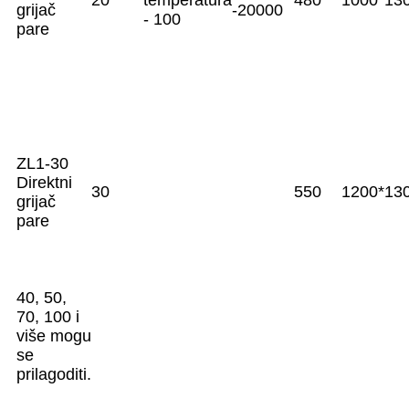
20
temperatura
480
1000*13
grijač
-20000
- 100
pare
ZL1-30
Direktni
30
550
1200*13
grijač
pare
40, 50,
70, 100 i
više mogu
se
prilagoditi.