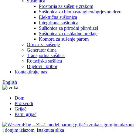
Sušionica
Prostorija za sušenje zrakom
Sušionica za biomasu/ugljen/ogrjevno drvo
Električna sušionica
Integrirana sušionica
Sušionica za prirodni plin/dizel
Sušionica za rashladne uređaje
Komora za sušenje parom
Ormar za sušenje
Generator dima
Transportna sušilica
Rotacijska sušilica
Dijelovi i pribor
Kontaktirajte nas
English
Dom
Proizvodi
Grijač
Parni grijač